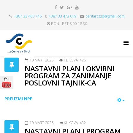
+387 33 460 745
+387 33 473 019
centarczsd@gmail.com
PON - PET 8:00-18:30
10 MART 2026
KLIKOVA: 426
NASTAVNI PLAN I OKVIRNI
PROGRAM ZA ZANIMANJE
POSLOVNI TAJNIK-CA
PREUZMI NPP
10 MART 2026
KLIKOVA: 432
NASTAVNI PLAN I PROGRAM