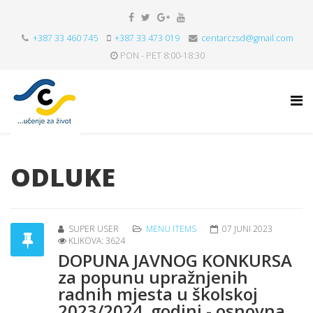
+387 33 460 745
+387 33 473 019
centarczsd@gmail.com
PON - PET 8:00-18:30
ODLUKE
SUPER USER
MENU ITEMS
07 JUNI 2023
KLIKOVA: 3624
DOPUNA JAVNOG KONKURSA
za popunu upražnjenih
radnih mjesta u školskoj
2023/2024. godini - osnovna