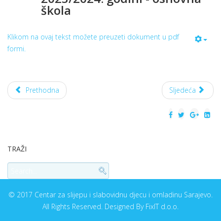
škola
Klikom na ovaj tekst možete preuzeti dokument u pdf
formi.
Prethodna
Sljedeća
TRAŽI
© 2017 Centar za slijepu i slabovidnu djecu i omladinu Sarajevo.
All Rights Reserved. Designed By FixIT d.o.o.