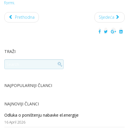
formi.
Prethodna
Sljedeća
TRAŽI
NAJPOPULARNIJI ČLANCI
NAJNOVIJI ČLANCI
Odluka o poništenju nabavke el.energije
16 April 2026