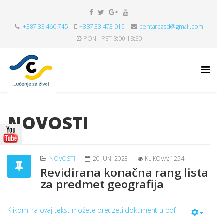
+387 33 460 745
+387 33 473 019
centarczsd@gmail.com
PON - PET 8:00-18:30
NOVOSTI
NOVOSTI
20 JUNI 2023
KLIKOVA: 1254
Revidirana konačna rang lista
za predmet geografija
Klikom na ovaj tekst možete preuzeti dokument u pdf