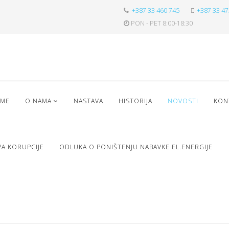
+387 33 460 745
+387 33 47
PON - PET 8:00-18:30
ME
O NAMA
NASTAVA
HISTORIJA
NOVOSTI
KON
VA KORUPCIJE
ODLUKA O PONIŠTENJU NABAVKE EL.ENERGIJE