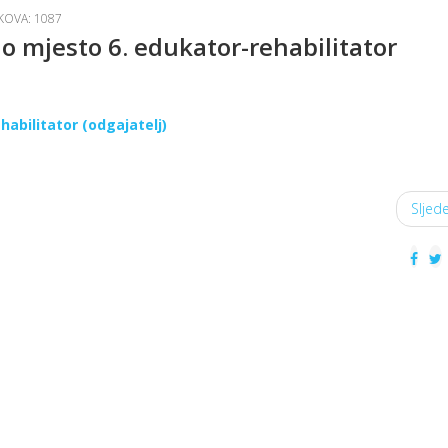
KOVA: 1087
o mjesto 6. edukator-rehabilitator
abilitator (odgajatelj)
Sljed