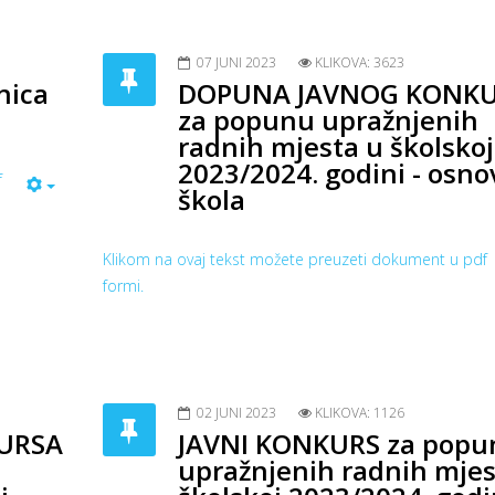
07 JUNI 2023
KLIKOVA: 3623
nica
DOPUNA JAVNOG KONK
za popunu upražnjenih
radnih mjesta u školskoj
2023/2024. godini - osn
f
škola
Klikom na ovaj tekst možete preuzeti dokument u pdf
formi.
02 JUNI 2023
KLIKOVA: 1126
URSA
JAVNI KONKURS za popu
upražnjenih radnih mjes