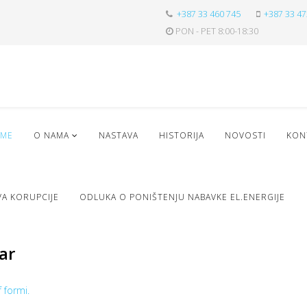
+387 33 460 745
+387 33 47
PON - PET 8:00-18:30
ME
O NAMA
NASTAVA
HISTORIJA
NOVOSTI
KON
VA KORUPCIJE
ODLUKA O PONIŠTENJU NABAVKE EL.ENERGIJE
ar
 formi.