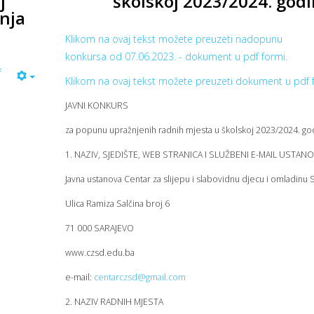
j
školskoj 2023/2024. godi
dnja
Klikom na ovaj tekst možete preuzeti nadopunu
konkursa od 07.06.2023. - dokument u pdf formi.
f
Klikom na ovaj tekst možete preuzeti dokument u pdf 
JAVNI KONKURS
za popunu upražnjenih radnih mjesta u školskoj 2023/2024. go
1. NAZIV, SJEDIŠTE, WEB STRANICA I SLUŽBENI E-MAIL USTAN
Javna ustanova Centar za slijepu i slabovidnu djecu i omladinu 
Ulica Ramiza Salčina broj 6
71 000 SARAJEVO
www.czsd.edu.ba
e-mail:
centarczsd@gmail.com
2. NAZIV RADNIH MJESTA