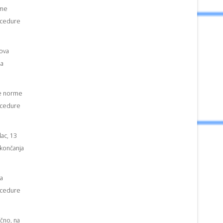
rme
ocedure
sova
ja
vne norme
ocedure
lac, 13
končanja
na
ocedure
ično, na