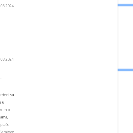
08.2024.
08.2024.
E
vrđeni su
e u
ikom o
aćama,
 plaće
Sarajevo,