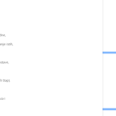
dne,
nje istih,
astave,
i štap).
za i