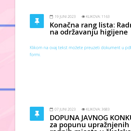
19 JUNI 2023
KLIKOVA: 1163
Konačna rang lista: Rad
na održavanju higijene
Klikom na ovaj tekst možete preuzeti dokument u pd
formi.
07 JUNI 2023
KLIKOVA: 3683
DOPUNA JAVNOG KONK
za popunu upražnjenih