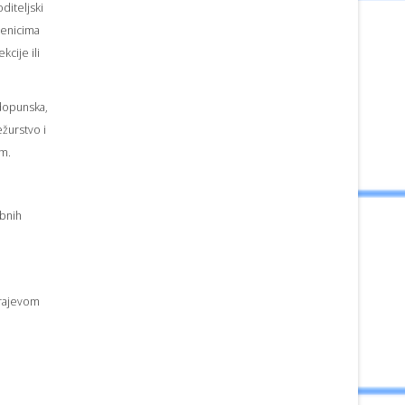
diteljski
čenicima
cije ili
dopunska,
ežurstvo i
om.
bnih
 brajevom