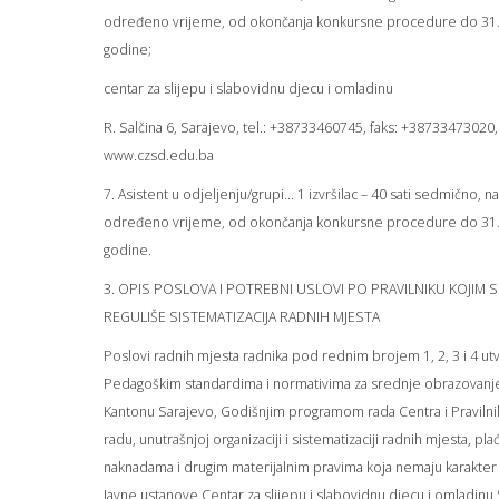
određeno vrijeme, od okončanja konkursne procedure do 31.
godine;
centar za slijepu i slabovidnu djecu i omladinu
R. Salčina 6, Sarajevo, tel.: +38733460745, faks: +38733473020,
www.czsd.edu.ba
7. Asistent u odjeljenju/grupi... 1 izvršilac – 40 sati sedmično, na
određeno vrijeme, od okončanja konkursne procedure do 31.
godine.
3. OPIS POSLOVA I POTREBNI USLOVI PO PRAVILNIKU KOJIM S
REGULIŠE SISTEMATIZACIJA RADNIH MJESTA
Poslovi radnih mjesta radnika pod rednim brojem 1, 2, 3 i 4 ut
Pedagoškim standardima i normativima za srednje obrazovanj
Kantonu Sarajevo, Godišnjim programom rada Centra i Praviln
radu, unutrašnjoj organizaciji i sistematizaciji radnih mjesta, pl
naknadama i drugim materijalnim pravima koja nemaju karakter
Javne ustanove Centar za slijepu i slabovidnu djecu i omladinu 