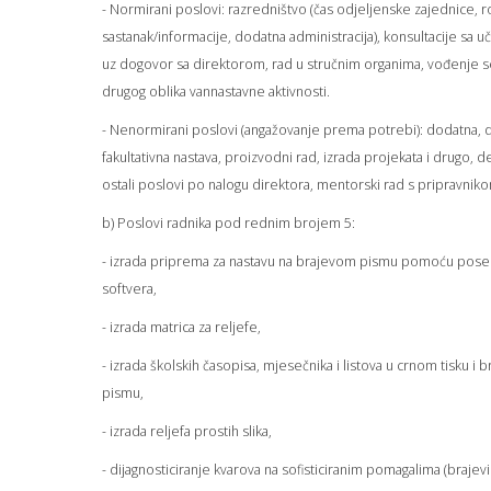
- Normirani poslovi: razredništvo (čas odjeljenske zajednice, ro
sastanak/informacije, dodatna administracija), konsultacije sa u
uz dogovor sa direktorom, rad u stručnim organima, vođenje sek
drugog oblika vannastavne aktivnosti.
- Nenormirani poslovi (angažovanje prema potrebi): dodatna, 
fakultativna nastava, proizvodni rad, izrada projekata i drugo, d
ostali poslovi po nalogu direktora, mentorski rad s pripravnik
b) Poslovi radnika pod rednim brojem 5:
- izrada priprema za nastavu na brajevom pismu pomoću pose
softvera,
- izrada matrica za reljefe,
- izrada školskih časopisa, mjesečnika i listova u crnom tisku i
pismu,
- izrada reljefa prostih slika,
- dijagnosticiranje kvarova na sofisticiranim pomagalima (brajevi