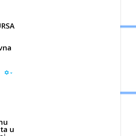
URSA
ovna
nu
ta u