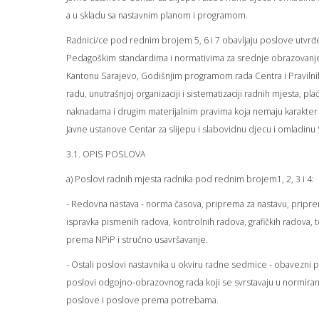
a u skladu sa nastavnim planom i programom.
Radnici/ce pod rednim brojem 5, 6 i 7 obavljaju poslove utvr
Pedagoškim standardima i normativima za srednje obrazovanj
Kantonu Sarajevo, Godišnjim programom rada Centra i Praviln
radu, unutrašnjoj organizaciji i sistematizaciji radnih mjesta, pl
naknadama i drugim materijalnim pravima koja nemaju karakter
Javne ustanove Centar za slijepu i slabovidnu djecu i omladinu
3.1. OPIS POSLOVA
a) Poslovi radnih mjesta radnika pod rednim brojem1, 2, 3 i 4:
- Redovna nastava - norma časova, priprema za nastavu, pripre
ispravka pismenih radova, kontrolnih radova, grafičkih radova, t
prema NPiP i stručno usavršavanje.
- Ostali poslovi nastavnika u okviru radne sedmice - obavezni p
poslovi odgojno-obrazovnog rada koji se svrstavaju u normira
poslove i poslove prema potrebama.