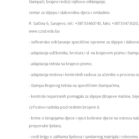
štampači, brajevi redci) i njihovo otklanjanje,
centar za slijepu i slabovidnu djecu i omladinu
R. Salčina 6, Sarajevo, tel.: +38733460745, faks: +38733473020,
www.czsd.edu.ba
- softversko održavanje specifične opreme za slijepe i slabovi
- adaptacija udžbenika, brošura i sl. na brajevom pismu i štampa
- adaptacija teksta na brajevo pismo,
- adaptacija testova i kontrolnih radova za učenike u procesu n
- štampa Brajevog teksta na specifičnim štampačima,
- kontrola repariranih pomagala za slijepe (Brajeve mašine, bijel
c) Poslovi radnika pod rednim brojem 6:
- brine o terapijama djece i njezi bolesne djece na osnovu nala
preporuke ljekara,
- vodi brigu o zalihama lijekova i sanitarnog matrijala i rokovima