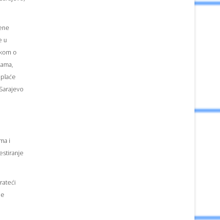
đene
e u
ikom o
aćama,
 plaće
 Sarajevo
ma i
estiranje
rateći
ne