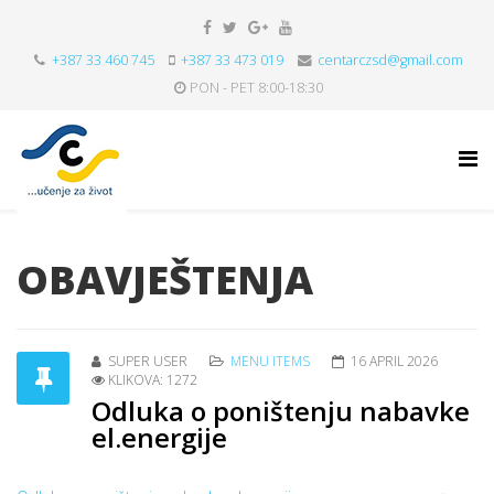
+387 33 460 745
+387 33 473 019
centarczsd@gmail.com
PON - PET 8:00-18:30
OBAVJEŠTENJA
SUPER USER
MENU ITEMS
16 APRIL 2026
KLIKOVA: 1272
Odluka o poništenju nabavke
el.energije