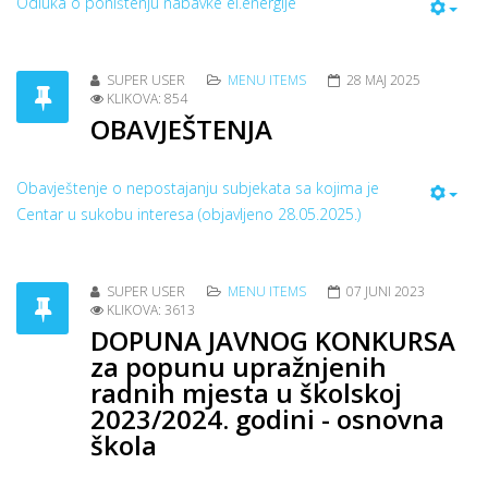
Odluka o poništenju nabavke el.energije
SUPER USER
MENU ITEMS
28 MAJ 2025
KLIKOVA: 854
OBAVJEŠTENJA
Obavještenje o nepostajanju subjekata sa kojima je
Centar u sukobu interesa (objavljeno 28.05.2025.)
SUPER USER
MENU ITEMS
07 JUNI 2023
KLIKOVA: 3613
DOPUNA JAVNOG KONKURSA
za popunu upražnjenih
radnih mjesta u školskoj
2023/2024. godini - osnovna
škola