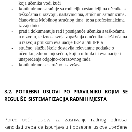
koja učenika vodi kući
-
kontinuirano sarađuje sa roditeljima/starateljima učenika s
teškoćama u razvoju, nastavnicima, stručnim saradnicima,
članovima Mobilnog stručnog tima, te sa profesionalcima
iz zajednice
-
prati i dokumentuje rad i postignuće učenika s teškoćama
u razvoju, te iznosi svoja zapažanja o učeniku s teškoćama
u razvoju prilikom evaluacije IEP-a i/ili IPP-a
-
stručnoj službi škole dostavlja relevantne podatke o
učeniku jednom mjesečno, koji u u funkciji evaluacije i
unapređenja odgojno-obrazovnog rada
-
kontinuirano se stručno usavršava.
3.2. POTREBNI USLOVI PO PRAVILNIKU KOJIM SE
REGULIŠE
SISTEMATIZACIJA RADNIH MJESTA
Pored općih uslova za zasnivanje radnog odnosa,
kandidati treba da ispunjavaju i posebne uslove utvrđene