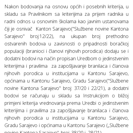
Nakon bodovanja na osnovu općih i posebnih kriterija, u
skladu sa Pravilnikom
sa kriterijima za prijem radnika u
radni odnos u osnovnim školama kao javnim ustanovama
čiji je osnivač
Kanton Sarajevo
(''Službene novine Kantona
Sarajevo'' broj:12/22), na ukupan broj prethodno
ostvarenih bodova u zavisnosti o pripadnosti boračkoj
populaciji (branioci i članovi njihovih porodica) dodaju se i
dodatni bodovi na način propisan Uredbom o jedinstvenim
kriterijima i pravilima
za zapošljavanje branilaca i članova
njihovih porodica u institucijama u Kantonu Sarajevo,
općinama u Kantonu Sarajevo, Gradu Sarajevo(''Službene
novine Kantona Sarajevo'' broj: 37/20 i 22/21), a dodatni
bodovi se računaju u skladu sa Instrukcijom o bližoj
primjeni kriterija vrednovanja prema Uredbi o jedinstvenim
kriterijima i pravilima za zapošljavanje branilaca i članova
njihovih porodica u institucijama u Kantonu Sarajevo,
Gradu Sarajevo i općinama u Kantonu Sarajevo („Službene
novine Kantona Sarajevo“, broj: 38/20 i
28/21).