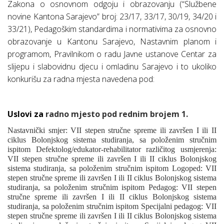
Zakona o osnovnom odgoju i obrazovanju (“Službene
novine Kantona Sarajevo” broj: 23/17, 33/17, 30/19, 34/20 i
33/21),
Pedagoškim standardima i normativima za osnovno
obrazovanje u Kantonu Sarajevo, Nastavnim planom i
programom, Pravilnikom o radu Javne ustanove
Centar za
slijepu i slabovidnu djecu i omladinu Sarajevo i to ukoliko
konkurišu za radna mjesta navedena pod:
Uslovi za
radno mjesto pod rednim brojem 1.
Nastavnički smjer: VII stepen stručne spreme ili završen I ili II
ciklus Bolonjskog sistema studiranja, sa položenim stručnim
ispitom Defektolog/edukator-rehabilitator različitog usmjerenja:
VII stepen stručne spreme ili završen I ili II ciklus Bolonjskog
sistema studiranja, sa položenim stručnim ispitom Logoped: VII
stepen stručne spreme ili završen I ili II ciklus Bolonjskog sistema
studiranja, sa položenim stručnim ispitom Pedagog: VII stepen
stručne spreme ili završen I ili II ciklus Bolonjskog sistema
studiranja, sa položenim stručnim ispitom Specijalni pedagog: VII
stepen stručne spreme ili završen I ili II ciklus Bolonjskog sistema