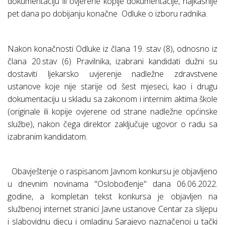
dokumentaciju ili ovjerene kopije dokumentacije, najkasnije
pet dana po dobijanju konačne
Odluke o izboru radnika.
Nakon konačnosti Odluke iz člana 19. stav (8), odnosno iz
člana 20.stav (6) Pravilnika, izabrani kandidati dužni su
dostaviti ljekarsko uvjerenje nadležne zdravstvene
ustanove koje nije starije od šest mjeseci, kao i drugu
dokumentaciju u skladu sa zakonom i internim aktima škole
(originale ili kopije ovjerene od strane nadležne općinske
službe), nakon čega direktor zaključuje ugovor o radu sa
izabranim kandidatom.
Obavještenje o raspisanom Javnom konkursu je objavljeno
u dnevnim novinama ''Oslobođenje'' dana 06.06.2022.
godine, a kompletan tekst konkursa je objavljen na
službenoj internet stranici Javne ustanove Centar za slijepu
i slabovidnu djecu i omladinu Sarajevo naznačenoj u tački