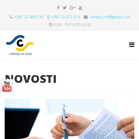
+387 33 460 745
+387 33 473 019
centarczsd@gmail.com
PON - PET 8:00-18:30
NOVOSTI