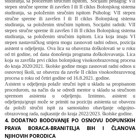
studiranja, sa položenim stručnim ispitom,
Socijalni pedagog: VII
stepen stručne spreme ili završen I ili II ciklus Bolonjskog sistema
studiranja, sa položenim stručnim ispitom Psiholog: VII stepen
stručne spreme ili završen I ili II ciklus Bolonjskog sistema
studiranja, sa položenim stručnim ispitom, Socijalni radnik: VII
stepen stručne spreme ili završen I ili II ciklus Bolonjskog sistema
studiranja, sa položenim stručnim ispitom.
Lica koja imaju VI
stepen nastavničkog smjera mogu zasnovati radni odnos, pozicija
asistent u odjeljenju. Ova lica su obavezna doškolovati se u roku
od tri godine, od dana donošenja programa doškolovavanja. Lica
koja su završila prvi ciklus bolonjskog visokoobrazovnog procesa
do kraja 2020/2021. školske godine mogu zasnovati radni odnos u
osnovnoj školi, uz obavezu da završe II ciklus visokoobrazovnog
procesa u roku od četiri godine od 16.8.2021. godine.
Asistent u odjeljenju polaže stručni ispit u skladu sa propisanom
procedurom, na način da se odredi mentor u skladu sa stručnom
spremom asistenta u odjeljenju. Iznimno, asistent u
odjeljenju/grupi može se primiti na poziciju asistenta uz obavezu
da položi stručni ispit za samostalno obavljanje odgojno-
obrazovnog rada, najkasnije do kraja 2022/2023. školske godine.
4. DODATNO BODOVANJE PO OSNOVU DOPUNSKIH
PRAVA BORACA-BRANITELJA BIH I ČLANOVA
NJIHOVIH PORODICA