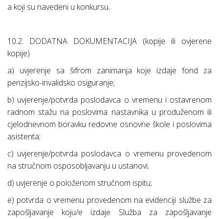
a koji su navedeni u konkursu.
10.2. DODATNA DOKUMENTACIJA (kopije ili ovjerene
kopije)
a) uvjerenje sa šifrom zanimanja koje izdaje fond za
penzijsko-invalidsko osiguranje;
b) uvjerenje/potvrda poslodavca o vremenu i ostavrenom
radnom stažu na poslovima nastavnika u produženom ili
cjelodnevnom boravku redovne osnovne škole i poslovima
asistenta;
c) uvjerenje/potvrda poslodavca o vremenu provedenom
na stručnom osposobljavanju u ustanovi;
d) uvjerenje o položenom stručnom ispitu;
e) potvrda o vremenu provedenom na evidenciji službe za
zapošljavanje koju/e izdaje Služba za zapošljavanje