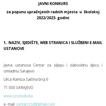
JAVNI KONKURS
za popunu upražnjenih radnih mjesta
u
školskoj
2022/2023. godini
1.
NAZIV, SJEDIŠTE, WEB STRANICA I SLUŽBENI E-MAIL
USTANOVE
Javna ustanova
Centar za slijepu i slabovidnu djecu i
omladinu
Sarajevo
Ulica Ramiza Salčina broj 6
71 000 SARAJEVO
www.czsd.edu.ba
e- mail:
centarczsd@gmail.com