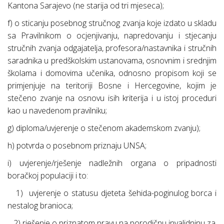
Kantona Sarajevo (ne starija od tri mjeseca);
f) o sticanju posebnog stručnog zvanja koje izdato u skladu
sa Pravilnikom o ocjenjivanju, napredovanju i stjecanju
stručnih zvanja odgajatelja, profesora/nastavnika i stručnih
saradnika u predškolskim ustanovama, osnovnim i srednjim
školama i domovima učenika, odnosno propisom koji se
primjenjuje na teritoriji Bosne i Hercegovine, kojim je
stečeno zvanje na osnovu isih kriterija i u istoj proceduri
kao u navedenom pravilniku;
g) diploma/uvjerenje o stečenom akademskom zvanju);
h) potvrda o posebnom priznaju UNSA;
i) uvjerenje/rješenje nadležnih organa o pripadnosti
boračkoj populaciji i to:
1)
uvjerenje o statusu djeteta šehida-poginulog borca i
nestalog branioca;
2) rješenje o priznatom pravu na porodičnu invalidninu za