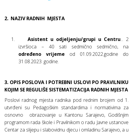
2.
NAZIV RADNIH
MJESTA
1.
Asistent u odjeljenju/grupi u Centru
... 2
izvršioca – 40 sati sedmično sedmično, na
određeno vrijeme
od 01.09.2022.godine do
31.08.2023. godine.
3. OPIS POSLOVA I POTREBNI USLOVI PO PRAVILNIKU
KOJIM SE REGULIŠE SISTEMATIZACIJA RADNIH MJESTA
Poslovi radnog mjesta radnika pod rednim brojem od 1.
utvrđeni su Pedagoškim standardima i normativima za
osnovno
obrazovanje u Kantonu Sarajevo, Godišnjim
programom rada škole i Pravilnikom o radu Javne ustanove
Centar za slijepu i slabovidnu djecu i omladinu Sarajevo
, a u