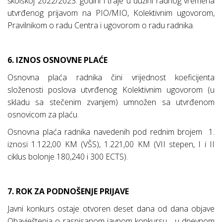
školskoj 2022/2023. godini i traje u dužini radnog vremena
utvrđenog prijavom na PIO/MIO, Kolektivnim ugovorom,
Pravilnikom o radu Centra i ugovorom o radu radnika.
6. IZNOS OSNOVNE PLAĆE
Osnovna plaća radnika čini vrijednost koeficijenta
složenosti poslova utvrđenog Kolektivnim ugovorom (u
skladu sa stečenim zvanjem) umnožen sa utvrđenom
osnovicom za plaću.
Osnovna plaća radnika navedenih pod rednim brojem
1.
iznosi 1.122,00 KM (VŠS), 1.221,00 KM (VII stepen, I i II
ciklus bolonje 180,240 i 300 ECTS).
7. ROK ZA PODNOŠENJE PRIJAVE
Javni konkurs ostaje otvoren deset dana od dana objave
Obavještenja o raspisanom javnom konkursu
u dnevnom