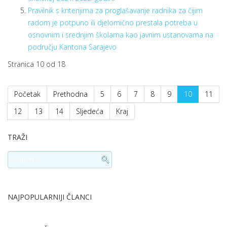
Pravilnik s kriterijima za proglašavanje radnika za čijim
radom je potpuno ili djelomično prestala potreba u
osnovnim i srednjim školama kao javnim ustanovama na
području Kantona Sarajevo
Stranica 10 od 18
Početak
Prethodna
5
6
7
8
9
10
11
12
13
14
Sljedeća
Kraj
TRAŽI
NAJPOPULARNIJI ČLANCI