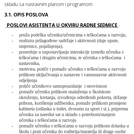
skladu sa nastavnim planom i programom.
3.1. OPIS POSLOVA
POSLOVI ASISTENTA U OKVIRU RADNE SEDMICE
-
-
pruža podršku učeniku/učenicima s teškoćama u razvoju,
-
realizira prilagođene sadržaje i aktivnosti (daje upute,
smjernice, pojašnjenja),
-
posreduje u uspostavljanju interakcije između učenika s
teškoćama i drugim učenicima, te učenika s teškoćama
i
nastavnika,
-
motivira, potiče i pomaže učeniku s teškoćama u razvoju
prilikom uključivanja u nastavne i vannastavne aktivnosti
odjeljenja
-
potiče učenikovo samopouzdanje
i neovisnost
-
pomaže učeniku prilikom snalaženja u školskom
okruženju, kretanja, izvođenja određenih pokreta, držanje
pribora, korištenja udžbenika, pomaže prilikom promjene
kabineta (odlaska u toilet, dvoranu za sport i sl.), priprema
učenika za naredni sat u skladu s potrebom/stanjem
učenika s teškoćama u razvoju
-
pomaže učeniku s teškoćama u razvoju prilikom dolaska u
školu i prati učenika do roditelja/staratelja ili druge osobe