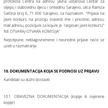
protokola Centra na adresu: Javna ustanova Centar za
slijepu i slabovidnu djecu i omladinu Sarajevo
, ulica Ramiza
Salčina broj 6, 71 000 Sarajevo,
sa naznakom
''Prijava na
Javni konkurs na poziciju (navesti ime i prezime, adresu,
mail adresu, poziciju/e za koju/e je
raspisan javni konkurs)''
NE OTVARAJ-OTVARA KOMISIJA''
Nepotpune, neblagovremene i neuredne prijave neće se
uzeti u razmatranje.
10. DOKUMENTACIJA KOJA SE PODNOSI UZ PRIJAVU
Kandidati su dužni dostaviti:
10.1. OBAVEZNA DOKUMENTACIJA (kopije ili ovjerene
kopije)