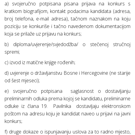
a) svojeručno potpisana pisana prijava na konkurs s
kratkom biografijom, kontakt podacima kandidata (adresa,
broj telefona, e-mail adresa), tačnom naznakom na koju
poziciju se konkuriše i tačno navedenom dokumentacijom
koja se prilaže uz prijavu na konkurs;
b) diploma/uvjerenje/svjedodžba/ o stečenoj stručnoj
spremi;
c) izvod iz matične knjige rođenih;
d) uvjerenje o državljanstvu Bosne i Hercegovine (ne starije
od šest mjeseci);
e) svojeručno potpisana
saglasnost o dostavljanju
preliminarnih odluka prema kojoj se kandidatu, preliminarne
odluke iz člana 19.
Pavilnika
dostavljaju elektronskom
poštom na adresu koju je kandidat naveo u prijavi na javni
konkurs;
f) druge dokaze o ispunjavanju uslova za to radno mjesto,